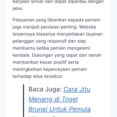
berjalan lancar dan dapat dipantau dengan
jelas.
Pelayanan yang diberikan kepada pemain
juga menjadi penilaian penting. Website
terpercaya biasanya menyediakan layanan
pelanggan yang responsif dan siap
membantu ketika pemain mengalami
kendala. Dukungan yang cepat dan ramah
memberikan kesan positif serta
meningkatkan kepercayaan pemain
terhadap situs tersebut.
Baca Juga:
Cara Jitu
Menang di Togel
Brunei Untuk Pemula