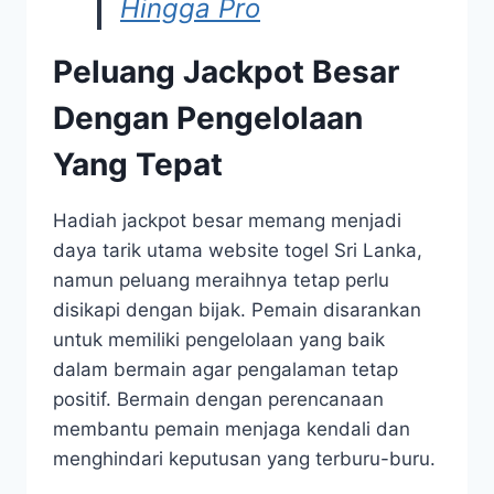
Hingga Pro
Peluang Jackpot Besar
Dengan Pengelolaan
Yang Tepat
Hadiah jackpot besar memang menjadi
daya tarik utama website togel Sri Lanka,
namun peluang meraihnya tetap perlu
disikapi dengan bijak. Pemain disarankan
untuk memiliki pengelolaan yang baik
dalam bermain agar pengalaman tetap
positif. Bermain dengan perencanaan
membantu pemain menjaga kendali dan
menghindari keputusan yang terburu-buru.