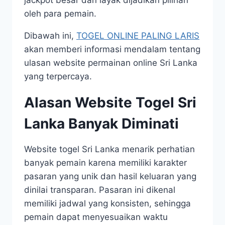
jackpot besar dan layak dijadikan pilihan
oleh para pemain.
Dibawah ini,
TOGEL ONLINE PALING LARIS
akan memberi informasi mendalam tentang
ulasan website permainan online Sri Lanka
yang terpercaya.
Alasan Website Togel Sri
Lanka Banyak Diminati
Website togel Sri Lanka menarik perhatian
banyak pemain karena memiliki karakter
pasaran yang unik dan hasil keluaran yang
dinilai transparan. Pasaran ini dikenal
memiliki jadwal yang konsisten, sehingga
pemain dapat menyesuaikan waktu