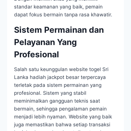
standar keamanan yang baik, pemain
dapat fokus bermain tanpa rasa khawatir.
Sistem Permainan dan
Pelayanan Yang
Profesional
Salah satu keunggulan website togel Sri
Lanka hadiah jackpot besar terpercaya
terletak pada sistem permainan yang
profesional. Sistem yang stabil
meminimalkan gangguan teknis saat
bermain, sehingga pengalaman pemain
menjadi lebih nyaman. Website yang baik
juga memastikan bahwa setiap transaksi