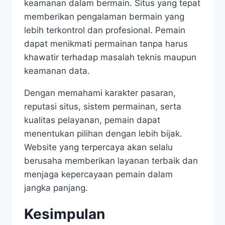
keamanan dalam bermain. Situs yang tepat
memberikan pengalaman bermain yang
lebih terkontrol dan profesional. Pemain
dapat menikmati permainan tanpa harus
khawatir terhadap masalah teknis maupun
keamanan data.
Dengan memahami karakter pasaran,
reputasi situs, sistem permainan, serta
kualitas pelayanan, pemain dapat
menentukan pilihan dengan lebih bijak.
Website yang terpercaya akan selalu
berusaha memberikan layanan terbaik dan
menjaga kepercayaan pemain dalam
jangka panjang.
Kesimpulan