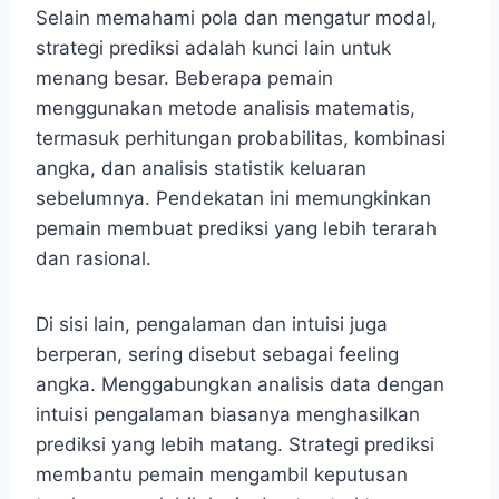
Selain memahami pola dan mengatur modal,
strategi prediksi adalah kunci lain untuk
menang besar. Beberapa pemain
menggunakan metode analisis matematis,
termasuk perhitungan probabilitas, kombinasi
angka, dan analisis statistik keluaran
sebelumnya. Pendekatan ini memungkinkan
pemain membuat prediksi yang lebih terarah
dan rasional.
Di sisi lain, pengalaman dan intuisi juga
berperan, sering disebut sebagai feeling
angka. Menggabungkan analisis data dengan
intuisi pengalaman biasanya menghasilkan
prediksi yang lebih matang. Strategi prediksi
membantu pemain mengambil keputusan