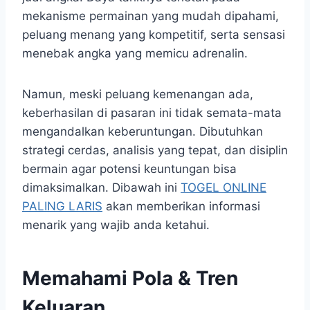
mekanisme permainan yang mudah dipahami,
peluang menang yang kompetitif, serta sensasi
menebak angka yang memicu adrenalin.
Namun, meski peluang kemenangan ada,
keberhasilan di pasaran ini tidak semata-mata
mengandalkan keberuntungan. Dibutuhkan
strategi cerdas, analisis yang tepat, dan disiplin
bermain agar potensi keuntungan bisa
dimaksimalkan. Dibawah ini
TOGEL ONLINE
PALING LARIS
akan memberikan informasi
menarik yang wajib anda ketahui.
Memahami Pola & Tren
Keluaran