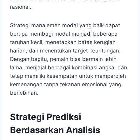
rasional.
Strategi manajemen modal yang baik dapat
berupa membagi modal menjadi beberapa
taruhan kecil, menetapkan batas kerugian
harian, dan menentukan target keuntungan.
Dengan begitu, pemain bisa bermain lebih
lama, menjajal berbagai kombinasi angka, dan
tetap memiliki kesempatan untuk memperoleh
kemenangan tanpa tekanan emosional yang
berlebihan.
Strategi Prediksi
Berdasarkan Analisis