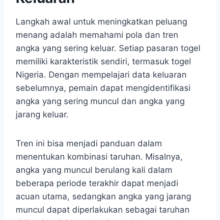
Langkah awal untuk meningkatkan peluang
menang adalah memahami pola dan tren
angka yang sering keluar. Setiap pasaran togel
memiliki karakteristik sendiri, termasuk togel
Nigeria. Dengan mempelajari data keluaran
sebelumnya, pemain dapat mengidentifikasi
angka yang sering muncul dan angka yang
jarang keluar.
Tren ini bisa menjadi panduan dalam
menentukan kombinasi taruhan. Misalnya,
angka yang muncul berulang kali dalam
beberapa periode terakhir dapat menjadi
acuan utama, sedangkan angka yang jarang
muncul dapat diperlakukan sebagai taruhan