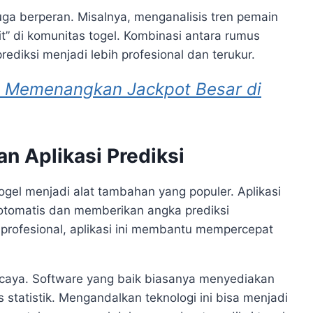
juga berperan. Misalnya, menganalisis tren pemain
it” di komunitas togel. Kombinasi antara rumus
ediksi menjadi lebih profesional dan terukur.
 Memenangkan Jackpot Besar di
n Aplikasi Prediksi
 togel menjadi alat tambahan yang populer. Aplikasi
 otomatis dan memberikan angka prediksi
 profesional, aplikasi ini membantu mempercepat
ercaya. Software yang baik biasanya menyediakan
s statistik. Mengandalkan teknologi ini bisa menjadi