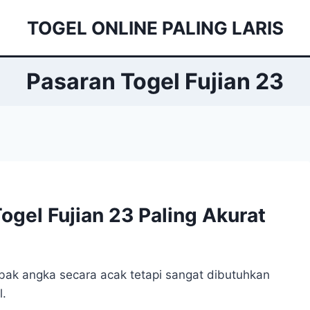
TOGEL ONLINE PALING LARIS
Pasaran Togel Fujian 23
Togel Fujian 23 Paling Akurat
bak angka secara acak tetapi sangat dibutuhkan
l.