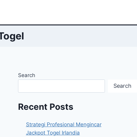
Togel
Search
Search
Recent Posts
Strategi Profesional Mengincar
Jackpot Togel Irlandia