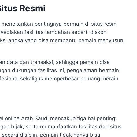
Situs Resmi
 menekankan pentingnya bermain di situs resmi
yediakan fasilitas tambahan seperti diskon
ediksi angka yang bisa membantu pemain menyusun
nan data dan transaksi, sehingga pemain bisa
an dukungan fasilitas ini, pengalaman bermain
rofesional sekaligus memperbesar peluang meraih
 online Arab Saudi mencakup tiga hal penting:
 bijak, serta memanfaatkan fasilitas dari situs
secara disiplin, pemain tidak hanya bisa