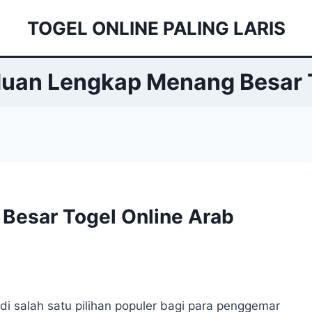
TOGEL ONLINE PALING LARIS
uan Lengkap Menang Besar 
Besar Togel Online Arab
di salah satu pilihan populer bagi para penggemar