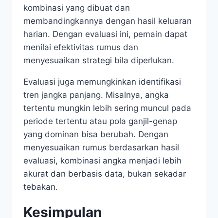
kombinasi yang dibuat dan
membandingkannya dengan hasil keluaran
harian. Dengan evaluasi ini, pemain dapat
menilai efektivitas rumus dan
menyesuaikan strategi bila diperlukan.
Evaluasi juga memungkinkan identifikasi
tren jangka panjang. Misalnya, angka
tertentu mungkin lebih sering muncul pada
periode tertentu atau pola ganjil-genap
yang dominan bisa berubah. Dengan
menyesuaikan rumus berdasarkan hasil
evaluasi, kombinasi angka menjadi lebih
akurat dan berbasis data, bukan sekadar
tebakan.
Kesimpulan