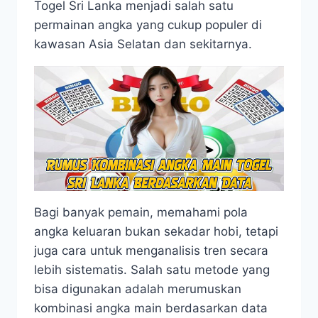
Togel Sri Lanka menjadi salah satu
permainan angka yang cukup populer di
kawasan Asia Selatan dan sekitarnya.
Bagi banyak pemain, memahami pola
angka keluaran bukan sekadar hobi, tetapi
juga cara untuk menganalisis tren secara
lebih sistematis. Salah satu metode yang
bisa digunakan adalah merumuskan
kombinasi angka main berdasarkan data