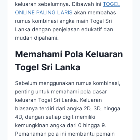
keluaran sebelumnya. Dibawah ini
TOGEL
ONLINE PALING LARIS
akan membahas
rumus kombinasi angka main Togel Sri
Lanka dengan penjelasan edukatif dan
mudah dipahami.
Memahami Pola Keluaran
Togel Sri Lanka
Sebelum menggunakan rumus kombinasi,
penting untuk memahami pola dasar
keluaran Togel Sri Lanka. Keluaran
biasanya terdiri dari angka 2D, 3D, hingga
4D, dengan setiap digit memiliki
kemungkinan angka dari 0 hingga 9.
Pemahaman pola ini membantu pemain