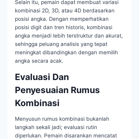
Selain itu, pemain dapat membuat variasi
kombinasi 2D, 3D, atau 4D berdasarkan
posisi angka. Dengan memperhatikan
posisi digit dan tren historis, kombinasi
angka menjadi lebih terstruktur dan akurat,
sehingga peluang analisis yang tepat
meningkat dibandingkan dengan memilih
angka secara acak.
Evaluasi Dan
Penyesuaian Rumus
Kombinasi
Menyusun rumus kombinasi bukanlah
langkah sekali jadi; evaluasi rutin
diperlukan. Pemain disarankan mencatat