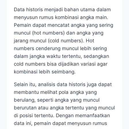
Data historis menjadi bahan utama dalam
menyusun rumus kombinasi angka main.
Pemain dapat mencatat angka yang sering
muncul (hot numbers) dan angka yang
jarang muncul (cold numbers). Hot
numbers cenderung muncul lebih sering
dalam jangka waktu tertentu, sedangkan
cold numbers bisa dijadikan variasi agar
kombinasi lebih seimbang.
Selain itu, analisis data historis juga dapat
membantu melihat pola angka yang
berulang, seperti angka yang muncul
berurutan atau angka tertentu yang muncul
di posisi tertentu. Dengan memanfaatkan
data ini, pemain dapat menyusun rumus