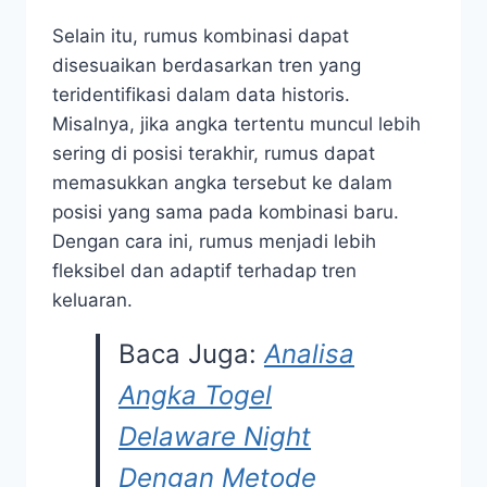
Selain itu, rumus kombinasi dapat
disesuaikan berdasarkan tren yang
teridentifikasi dalam data historis.
Misalnya, jika angka tertentu muncul lebih
sering di posisi terakhir, rumus dapat
memasukkan angka tersebut ke dalam
posisi yang sama pada kombinasi baru.
Dengan cara ini, rumus menjadi lebih
fleksibel dan adaptif terhadap tren
keluaran.
Baca Juga:
Analisa
Angka Togel
Delaware Night
Dengan Metode