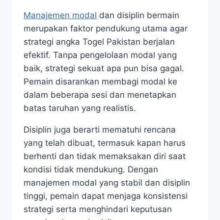
Manajemen modal
dan disiplin bermain
merupakan faktor pendukung utama agar
strategi angka Togel Pakistan berjalan
efektif. Tanpa pengelolaan modal yang
baik, strategi sekuat apa pun bisa gagal.
Pemain disarankan membagi modal ke
dalam beberapa sesi dan menetapkan
batas taruhan yang realistis.
Disiplin juga berarti mematuhi rencana
yang telah dibuat, termasuk kapan harus
berhenti dan tidak memaksakan diri saat
kondisi tidak mendukung. Dengan
manajemen modal yang stabil dan disiplin
tinggi, pemain dapat menjaga konsistensi
strategi serta menghindari keputusan