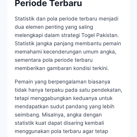
Periode Terbaru
Statistik dan pola periode terbaru menjadi
dua elemen penting yang saling
melengkapi dalam strategi Togel Pakistan.
Statistik jangka panjang membantu pemain
memahami kecenderungan umum angka,
sementara pola periode terbaru
memberikan gambaran kondisi terkini.
Pemain yang berpengalaman biasanya
tidak hanya terpaku pada satu pendekatan,
tetapi menggabungkan keduanya untuk
mendapatkan sudut pandang yang lebih
seimbang. Misalnya, angka dengan
statistik kuat dapat disaring kembali
menggunakan pola terbaru agar tetap