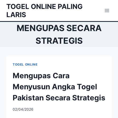
Skip
TOGEL ONLINE PALING
to
LARIS
content
MENGUPAS SECARA
STRATEGIS
TOGEL ONLINE
Mengupas Cara
Menyusun Angka Togel
Pakistan Secara Strategis
02/04/2026