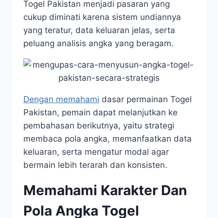
Togel Pakistan menjadi pasaran yang
cukup diminati karena sistem undiannya
yang teratur, data keluaran jelas, serta
peluang analisis angka yang beragam.
Dengan memahami
dasar permainan Togel
Pakistan, pemain dapat melanjutkan ke
pembahasan berikutnya, yaitu strategi
membaca pola angka, memanfaatkan data
keluaran, serta mengatur modal agar
bermain lebih terarah dan konsisten.
Memahami Karakter Dan
Pola Angka Togel