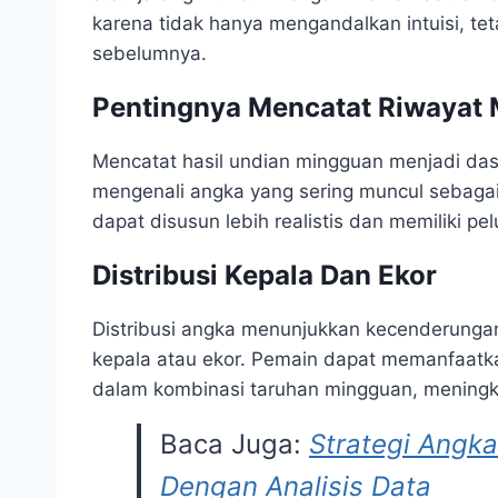
karena tidak hanya mengandalkan intuisi, teta
sebelumnya.
Pentingnya Mencatat Riwayat
Mencatat hasil undian mingguan menjadi dasa
mengenali angka yang sering muncul sebagai
dapat disusun lebih realistis dan memiliki pe
Distribusi Kepala Dan Ekor
Distribusi angka menunjukkan kecenderungan 
kepala atau ekor. Pemain dapat memanfaatkan
dalam kombinasi taruhan mingguan, meningk
Baca Juga:
Strategi Angka
Dengan Analisis Data