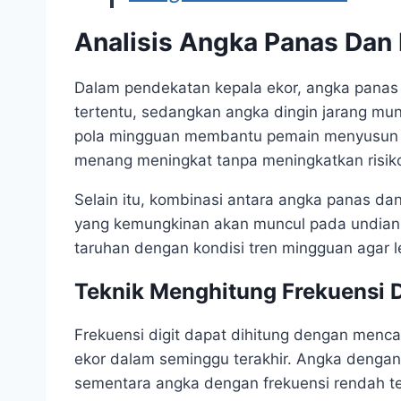
Analisis Angka Panas Dan 
Dalam pendekatan kepala ekor, angka panas 
tertentu, sedangkan angka dingin jarang mun
pola mingguan membantu pemain menyusun k
menang meningkat tanpa meningkatkan risiko 
Selain itu, kombinasi antara angka panas 
yang kemungkinan akan muncul pada undian 
taruhan dengan kondisi tren mingguan agar le
Teknik Menghitung Frekuensi D
Frekuensi digit dapat dihitung dengan menc
ekor dalam seminggu terakhir. Angka dengan 
sementara angka dengan frekuensi rendah t