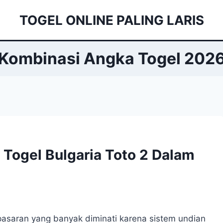
TOGEL ONLINE PALING LARIS
Kombinasi Angka Togel 202
 Togel Bulgaria Toto 2 Dalam
pasaran yang banyak diminati karena sistem undian