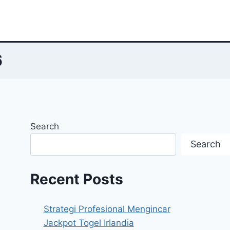
6
Search
Search
Recent Posts
Strategi Profesional Mengincar
Jackpot Togel Irlandia