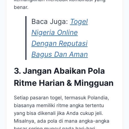
benar.
Baca Juga:
Togel
Nigeria Online
Dengan Reputasi
Bagus Dan Aman
3. Jangan Abaikan Pola
Ritme Harian & Mingguan
Setiap pasaran togel, termasuk Polandia,
biasanya memiliki ritme angka tertentu
yang bisa dikenali jika Anda cukup jeli.
Misalnya, ada pola di mana angka-angka
besar sering muncul pada hari-hari