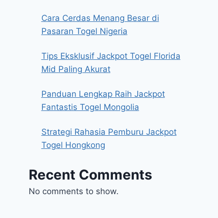
Cara Cerdas Menang Besar di
Pasaran Togel Nigeria
Tips Eksklusif Jackpot Togel Florida
Mid Paling Akurat
Panduan Lengkap Raih Jackpot
Fantastis Togel Mongolia
Strategi Rahasia Pemburu Jackpot
Togel Hongkong
Recent Comments
No comments to show.