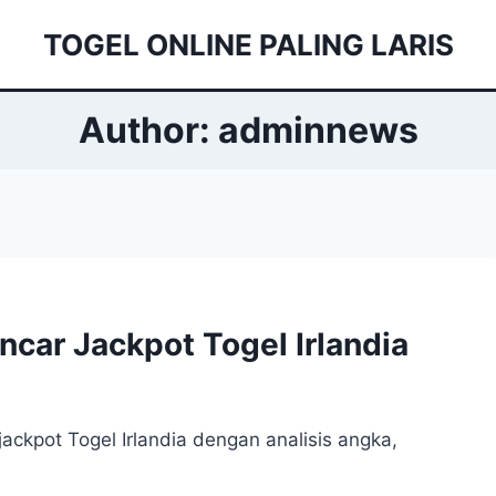
TOGEL ONLINE PALING LARIS
Author: adminnews
ncar Jackpot Togel Irlandia
 jackpot Togel Irlandia dengan analisis angka,