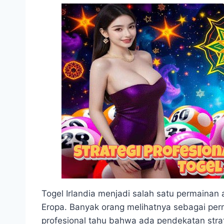
Togel Irlandia menjadi salah satu permainan
Eropa. Banyak orang melihatnya sebagai p
profesional tahu bahwa ada pendekatan stra