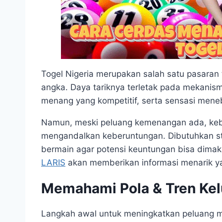
Togel Nigeria merupakan salah satu pasaran t
angka. Daya tariknya terletak pada mekani
menang yang kompetitif, serta sensasi mene
Namun, meski peluang kemenangan ada, kebe
mengandalkan keberuntungan. Dibutuhkan strat
bermain agar potensi keuntungan bisa dimak
LARIS
akan memberikan informasi menarik ya
Memahami Pola & Tren Kel
Langkah awal untuk meningkatkan peluang 