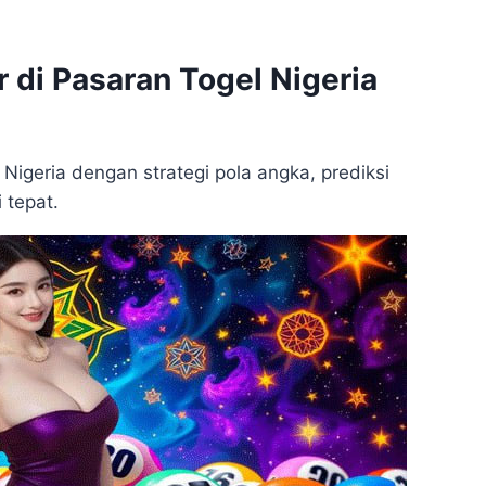
di Pasaran Togel Nigeria
igeria dengan strategi pola angka, prediksi
 tepat.