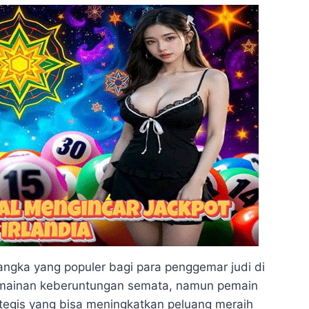
 angka yang populer bagi para penggemar judi di
ermainan keberuntungan semata, namun pemain
tegis yang bisa meningkatkan peluang meraih